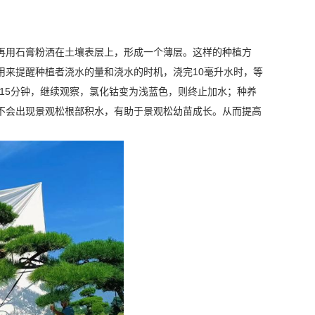
再用石膏粉洒在土壤表层上，形成一个薄层。这样的种植方
用来提醒种植者浇水的量和浇水的时机，浇完10毫升水时，等
0-15分钟，继续观察，氯化钴变为浅蓝色，则终止加水；种养
不会出现景观松根部积水，有助于景观松幼苗成长。从而提高