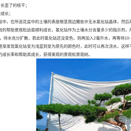
葺长歪了的枝干；
型成长；
段中，在所说花盆中的土壤的表层根茎周边撒些许无水氯化钴晶体，然后
效的帮助景观松幼苗顺利成长，氯化钴作为土壤水分含量多少的指示剂，
5min，待水充分扩散，若此时氯化钴还没变色，则再加入2毫升水，再等待1
逐渐发现氯化钴变为浅蓝到变为原先的颜色时，此时可以再次浇水，这样
的成长率和帮助其成长，获得美观的景观松景观树。