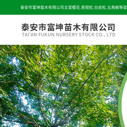
泰安市富坤苗木有限公司主营樱花,景观松,白皮松,五角枫等苗木,咨