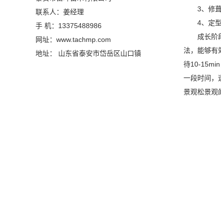
3、修
联系人：姜经理
4、定
手 机：13375488986
成长阶
网址：www.tachmp.com
法，能够有
地址： 山东省泰安市岱岳区山口镇
待10-1
一段时间，
景观松景观