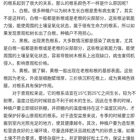
的根系起到了很大的关系，那么的根系颜色不一样是什么原因呢？
1、白根。很多种植户以为树木生长白根是患有病虫害了，其实
不是这样的，白根一般都是新根或是老根的尖部部分，这些根泌氧能
力强，能使周围的土壤呈氧化状态，属于很有生命力的根系，所以如
果发现景观松树长出了白根，种植户不用担心。
2、黑根。出现黑色根系，大多数情况都是感染了病虫害，尤其
是白根一般都是新根或是老根的尖部部分，这些根泌氧能力强，能使
周围的土壤呈氧化状态，容易导致树木根系上出现缺口，病虫害伺机
侵入，影响景观松价格。
3、黄根。据了解，黄根一般出现在老根和根的基部表面。这些
根因为老化，外皮层细胞壁增厚，三价铁沉积在根上，成为黄褐色铁
膜，对根系具有保护作用。
对于景观松来说，它的根系适宜在15℃到25℃之间生长，较为不
耐寒，温度过低的时候就会不利于树木的生长。因此在冬季的时候，
种植户要立即搭好拱棚，并把棚内的温度维持在这个温度区间内，才
能保护好泰山景观松的根系。对于造型盆景来说，冬季的时候要立即
搬到室内光照充足的地方，使其健康越冬。其次，种植户要为造型黑
松营造良好的土壤环境，尽量选择肥沃且疏松透气的砂质土壤，如果
土壤不符合要求，要掺杂腐叶土，并定期做好松土工作，保证土壤处