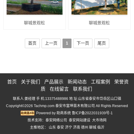
聊城景观松
聊城景观松
首页
上一页
1
下一页
尾页
首页
关于我们
产品展示
新闻动态
工程案例
荣誉资
质
在线留言
联系我们
联系人:姜经理 手 机:13375488986 地 址:山东省泰安市岱岳区山口镇
Copyright©2026 Tachmp.com 泰安市富坤苗木有限公司 All Rights Reserved
Powered by
助商系统
鲁ICP备2022031939号-1
技术支持：
泰安网络公司
泰安网站建设
大市场网
主推地区：
山东
泰安
济宁
济南
德州
聊城
临沂