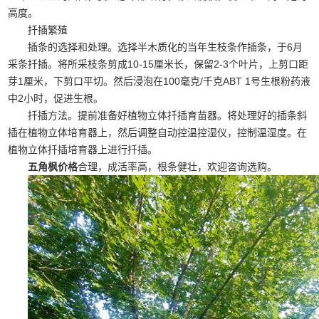
高度。
扦插繁殖
插条的选择和处理。选择半木质化的当年生枝条作插条，于6月
采条扦插。将所采枝条剪成10-15厘米长，保留2-3个叶片，上剪口距
芽1厘米，下剪口平切。然后浸泡在100毫克/千克ABT 1号生根粉药液
中2小时，促进生根。
扦插方法。提前准备好植物立体扦插育苗器。将处理好的插条斜
插在植物立体培育器上，然后调整自动控温控湿仪，控制温湿度。在
植物立体扦插培育器上进行扦插。
五角枫价格
合理，成活率高，根条健壮，欢迎咨询选购。