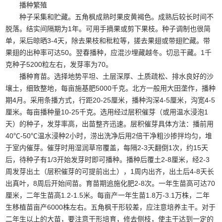
播种繁殖
种子采集和贮藏。五角枫成熟时果皮黄褐色。成熟后较长时间不
脱落。结实间隔期为1年。可用手摘果或剪下果枝。种子调制也很简
单，采后晾晒3-4天，除去果枝和秕粒等，搓去果翅或带翅贮藏。带
果翅的出种率可达50。翌春播种，应混沙埋藏越冬。切忌干藏。1千
克种子5200粒左右，发芽率为70。
播种育苗。选择地势平坦、土层深厚、土质疏松、排水良好的沙
壤土，细致整地，每亩施基肥5000千克。北方一般用大田垄作，播种
期4月。采用条播方式，行距20-25厘米，播种沟深4-5厘米，沟宽4-5
厘米。每亩播种量10-25千克。选用经过层积催芽（或用温水浸泡1
天）的种子，发芽率高，出苗整齐迅速。层积催芽具体方法：播前用
40℃-50℃温水浸种2小时，涝出洗净后用2倍干净粗沙掺拌均匀，堆
于室内催芽。催芽时用湿润草帘覆盖，每隔2-3天翻倒1次，约15天
后，待种子有1/3开始发芽时即可播种。播种后覆土2-8厘米，经2-3
周发芽出土（层积催芽的可提前出土），1周内出齐，出土后4-8天长
出真叶，8周后开始间苗。育苗期追施化肥2-8次。一年生苗高可达70
厘米，二年生苗高1.2-1.5米。每亩产一年生苗1.8万-3.1万株，二年
生移植苗亩产6000株左右。五角枫干形较差，应注意培养主干。对于
二年生以上的大苗，要注意干形培育，修去侧枝，使主干达到一定的