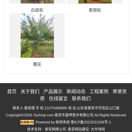
白皮松
景观松
樱花
首页
关于我们
产品展示
新闻动态
工程案例
荣誉资
质
在线留言
联系我们
联系人:姜经理 手 机:13375488986 地 址:山东省泰安市岱岳区山口镇
Copyright©2026 Tachmp.com 泰安市富坤苗木有限公司 All Rights Reserved
Powered by
助商系统
鲁ICP备2022031939号-1
技术支持：
泰安网络公司
泰安网站建设
大市场网