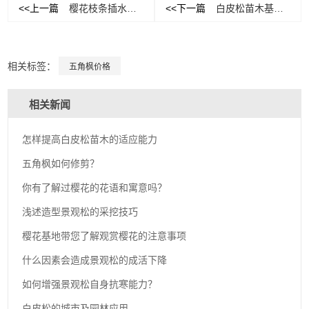
<<上一篇
樱花枝条插水里能不能活
<<下一篇
白皮松苗木基地的种植养护方法
相关标签：
五角枫价格
相关新闻
怎样提高白皮松苗木的适应能力
五角枫如何修剪？
你有了解过樱花的花语和寓意吗？
浅述造型景观松的采挖技巧
樱花基地带您了解观赏樱花的注意事项
什么因素会造成景观松的成活下降
如何增强景观松自身抗寒能力？
白皮松的城市及园林应用