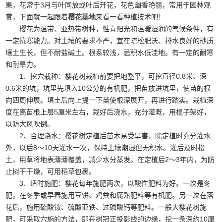
果，花常于3月与叶同放或叶后开花，花色幽香艳丽，常用于园林观
赏，下面就一起跟着
樱花基地
来看一看种植技术吧！
樱花为温带、亚热带树种，性喜阳光和温暖湿润的气候条件，有
一定抗寒能力。对土壤的要求不严，宜在疏松肥沃、排水良好的砂质
壤土生长，但不耐盐碱土。根系较浅，忌积水低洼地。有一定的耐寒
和耐旱力。
1、挖穴栽种：樱花树栽植前要把地整平，可挖直径0.8米、深
0.6米的坑，坑里先填入10公分的有机肥，把苗放进坑里，使苗的根
向四周伸展。填土后向上提一下苗使根深展开，再进行踏实。栽植深
度在离苗根上层5厘米左右，栽好后浇水，充分灌溉，用棍子架好，
以防大风吹倒。
2、合理浇水：樱花树定植后苗木易受旱害，除定植时充分灌水
外，以后8～10天灌水一次，保持土壤潮湿但无积水。灌后及时松
土，用草将地表薄薄覆盖，减少水分蒸发。在定植后2～3年内，为防
止树干干燥，可用稻草包裹。
3、适时施肥：樱花每年施肥两次，以酸性肥料为好。一次是冬
肥，在冬季或早春施用豆饼、鸡粪和腐熟肥料等有机肥。另一次在落
花后，施用硫酸铵、硫酸亚铁、过磷酸钙等肥料。一般大樱花树施
肥，可采取穴施的方法，即在树冠正投影线的边缘，挖一条深约10厘