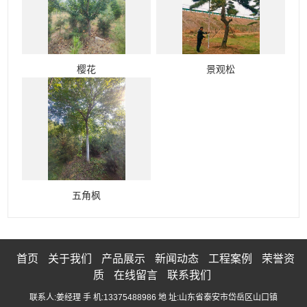
樱花
景观松
五角枫
首页
关于我们
产品展示
新闻动态
工程案例
荣誉资
质
在线留言
联系我们
联系人:姜经理 手 机:13375488986 地 址:山东省泰安市岱岳区山口镇