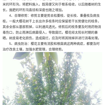
米的环形沟，将肥料施入，既简便又利于根系吸收，以后随着树的生
长，施肥的环形沟直径和深度也随之增加。
4、合理修剪：修剪主要是剪去枯萎枝、徒长枝、重叠枝及病虫
枝，一般大樱花树干上长出许多枝条时应保留若干长势健壮的枝条，
其余全部从基部剪掉，以利通风透光。修剪后的枝条要及时用药物消
毒伤口，防止雨淋后病菌侵入，导致腐烂。樱花经太阳长时期的暴
晒，树皮易老化损伤，造成腐烂，应及时将其除掉并进行消毒处理。
5、病虫防治：樱花主要有流胶和根腐病这两种病症，都要及时
治疗改良土壤，加强水肥管理，合理修剪。