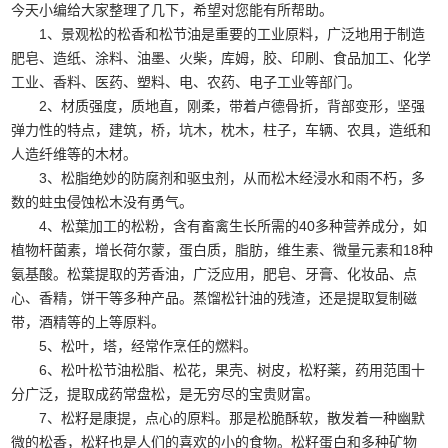
今天小编给大家整理了几下，希望对您能有所帮助。
1、景观松的松香和松节油是重要的工业原料，广泛地用于制造
肥皂、造纸、涂料、油墨、火柴，库姆，胶、印刷、食品加工、化学
工业、香料、医药、塑料、电、农药、电子工业等部门。
2、材质强度，质地直，刚柔，带着卢德骨折，背部变形，坚强
弹力性的特点，建筑，桥，坑木，枕木，柱子，车辆、农具，造纸和
人造纤维等的木材。
3、松脂绝妙的防腐剂和驱虫剂，从而松木经浸水和雨不朽，多
数的蛀虫侵蚀松木没有勇气。
4、松葉加工的松粉，含有畜禽生长所需的40多种营养成分，如
植物杆菌素，增长荷尔蒙，蛋白质，脂肪，维生素、微量元素和18种
氨基酸。松葉提取的芳香油，广泛应用，肥皂、牙膏、化妆品、点
心、香精，饼干等多种产品。蒸馏松针油的残渣，还是提取复制磁
带，酒精等的上等原料。
5、松叶，塔，经常作烹任的燃料。
6、松叶松节油松脂、松花，果壳、树皮，松籽薬，药用范围十
分广泛，提取成药常盘松，是无穷尽的宝贵财富。
7、松籽是康提，点心的原料。那是松脆酥软，散发着一种幽默
微的松香，松籽也是人们的喜欢的小的食物。松籽蛋白和多种矿物