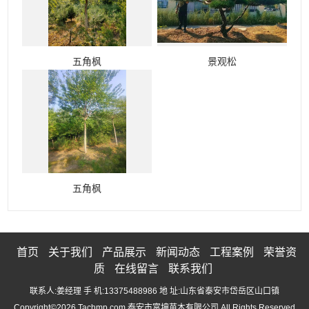
五角枫
景观松
五角枫
首页
关于我们
产品展示
新闻动态
工程案例
荣誉资
质
在线留言
联系我们
联系人:姜经理 手 机:13375488986 地 址:山东省泰安市岱岳区山口镇
Copyright©2026 Tachmp.com 泰安市富坤苗木有限公司 All Rights Reserved