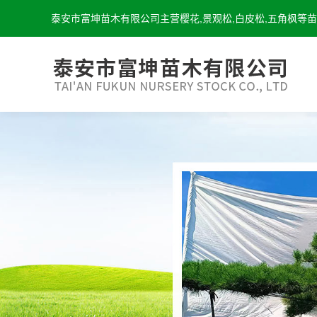
泰安市富坤苗木有限公司主营樱花,景观松,白皮松,五角枫等苗木,咨